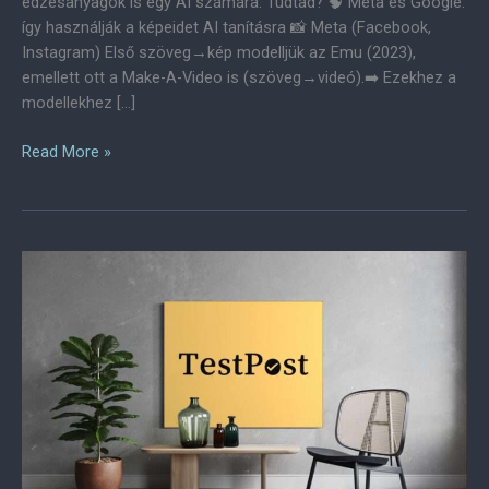
edzésanyagok is egy AI számára. Tudtad? 🧠 Meta és Google:
így használják a képeidet AI tanításra 📸 Meta (Facebook,
Instagram) Első szöveg→kép modelljük az Emu (2023),
emellett ott a Make-A-Video is (szöveg→videó).➡️ Ezekhez a
modellekhez […]
Hogyan
Read More »
Használja
Fel
a
Meta
és
a
Google
a
Te
Képeidet
AI
Tanításhoz?