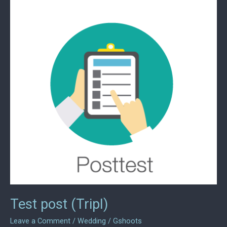
Test post (Tripl)
Leave a Comment
/
Wedding
/
Gshoots