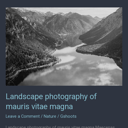
etiam
ultrices
mollis
faucibus
Landscape photography of
mauris vitae magna
Leave a Comment
/
Nature
/
Gshoots
Landscape photography of mauris vitae magna Maecenas