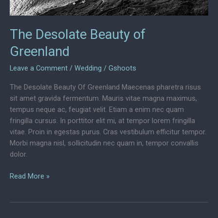
The Desolate Beauty of
Greenland
Leave a Comment
/
Wedding
/
Gshoots
The Desolate Beauty Of Greenland Maecenas pharetra risus
sit amet gravida fermentum. Mauris vitae magna maximus,
tempus neque ac, feugiat velit. Etiam a enim nec quam
fringilla cursus. In porttitor elit mi, at tempor lorem fringilla
vitae. Proin in egestas purus. Cras vestibulum efficitur tempor.
Morbi magna nisl, sollicitudin nec quam in, tempor convallis
dolor.
The
Read More »
Desolate
Beauty
of