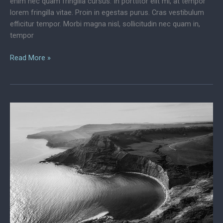
enim nec quam fringilla cursus. In porttitor elit mi, at tempor
lorem fringilla vitae. Proin in egestas purus. Cras vestibulum
efficitur tempor. Morbi magna nisl, sollicitudin nec quam in,
tempor
Think
Read More »
Tank
Releases
New
Photo
Protection
Concepts