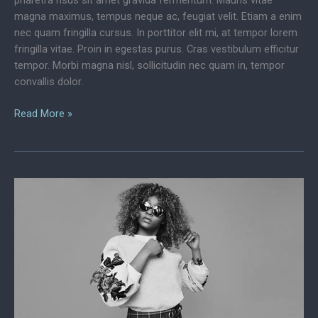
pharetra risus sit amet gravida fermentum. Mauris vitae
magna maximus, tempus neque ac, feugiat velit. Etiam a enim
nec quam fringilla cursus. In porttitor elit mi, at tempor lorem
fringilla vitae. Proin in egestas purus. Cras vestibulum efficitur
tempor. Morbi magna nisl, sollicitudin nec quam in, tempor
convallis dolor.
Essential
Read More »
Photography:
Teleconverters
for
Wildlife