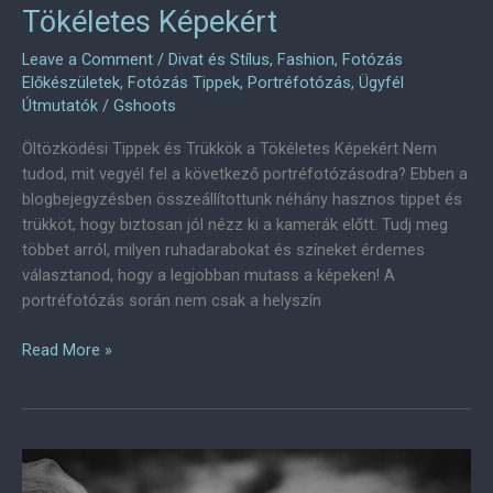
Tökéletes Képekért
Leave a Comment
/
Divat és Stílus
,
Fashion
,
Fotózás
Előkészületek
,
Fotózás Tippek
,
Portréfotózás
,
Ügyfél
Útmutatók
/
Gshoots
Öltözködési Tippek és Trükkök a Tökéletes Képekért Nem
tudod, mit vegyél fel a következő portréfotózásodra? Ebben a
blogbejegyzésben összeállítottunk néhány hasznos tippet és
trükköt, hogy biztosan jól nézz ki a kamerák előtt. Tudj meg
többet arról, milyen ruhadarabokat és színeket érdemes
választanod, hogy a legjobban mutass a képeken! A
portréfotózás során nem csak a helyszín
Öltözködési
Read More »
Tippek
és
Trükkök
a
Tökéletes