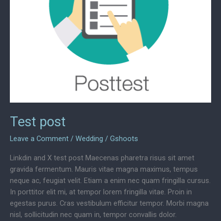
Test post
Leave a Comment
/
Wedding
/
Gshoots
Linkdin and X test post Maecenas pharetra risus sit amet
gravida fermentum. Mauris vitae magna maximus, tempus
neque ac, feugiat velit. Etiam a enim nec quam fringilla cursus.
In porttitor elit mi, at tempor lorem fringilla vitae. Proin in
egestas purus. Cras vestibulum efficitur tempor. Morbi magna
nisl, sollicitudin nec quam in, tempor convallis dolor.