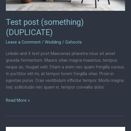
Test post (something)
(DUPLICATE)
Leave a Comment
/
Wedding
/
Gshoots
Linkdin and X test post Maecenas pharetra risus sit amet
gravida fermentum. Mauris vitae magna maximus, tempus
neque ac, feugiat velit. Etiam a enim nec quam fringilla cursus.
In porttitor elit mi, at tempor lorem fringilla vitae. Proin in
egestas purus. Cras vestibulum efficitur tempor. Morbi magna
nisl, sollicitudin nec quam in, tempor convallis dolor.
Test
Read More »
post
(something)
(DUPLICATE)