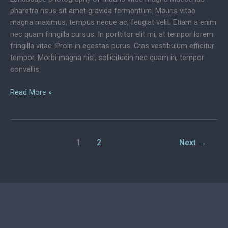
pharetra risus sit amet gravida fermentum. Mauris vitae
magna maximus, tempus neque ac, feugiat velit. Etiam a enim
nec quam fringilla cursus. In porttitor elit mi, at tempor lorem
fringilla vitae. Proin in egestas purus. Cras vestibulum efficitur
tempor. Morbi magna nisl, sollicitudin nec quam in, tempor
convallis
Landscape
Read More »
photography
of
mauris
vitae
1
2
Next
→
magna