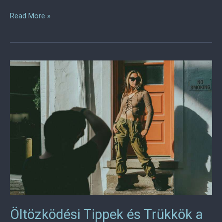
Test
Read More »
post
Öltözködési Tippek és Trükkök a