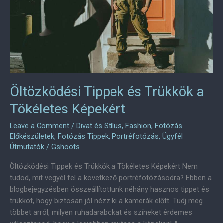
Öltözködési Tippek és Trükkök a
Tökéletes Képekért
Leave a Comment
/
Divat és Stílus
,
Fashion
,
Fotózás
Előkészületek
,
Fotózás Tippek
,
Portréfotózás
,
Ügyfél
Útmutatók
/
Gshoots
Öltözködési Tippek és Trükkök a Tökéletes Képekért Nem
tudod, mit vegyél fel a következő portréfotózásodra? Ebben a
blogbejegyzésben összeállítottunk néhány hasznos tippet és
trükköt, hogy biztosan jól nézz ki a kamerák előtt. Tudj meg
többet arról, milyen ruhadarabokat és színeket érdemes