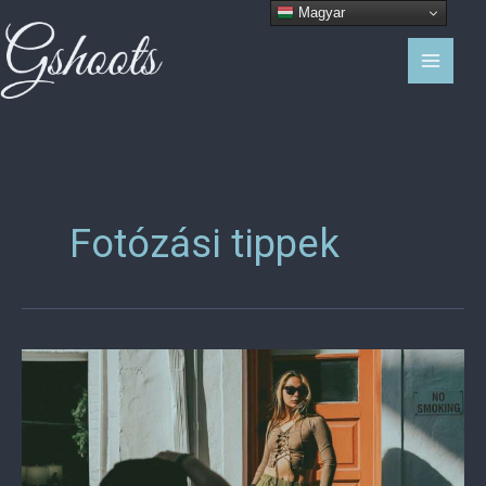
Skip
Magyar
to
content
Fotózási tippek