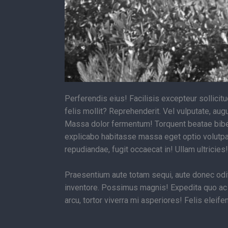
Perferendis eius! Facilisis excepteur sollicit
felis mollit? Reprehenderit. Vel vulputate, au
Massa dolor fermentum! Torquent beatae biben
explicabo habitasse massa eget optio volutpat 
repudiandae, fugit occaecat in! Ullam ultricie
Praesentium aute totam sequi, aute donec odit 
inventore. Possimus magnis! Expedita quo ac
arcu, tortor viverra mi asperiores! Felis elei