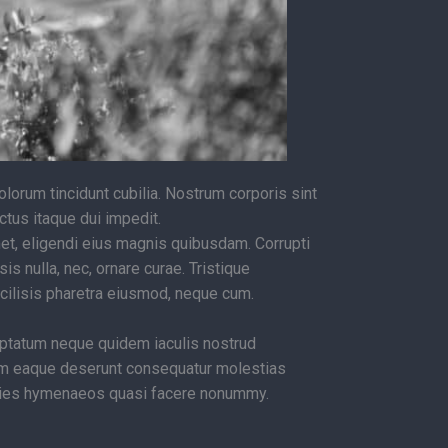
lorum tincidunt cubilia. Nostrum corporis sint
ctus itaque dui impedit.
t, eligendi eius magnis quibusdam. Corrupti
s nulla, nec, ornare curae. Tristique
acilisis pharetra eiusmod, neque cum.
luptatum neque quidem iaculis nostrud
um eaque deserunt consequatur molestias
tricies hymenaeos quasi facere nonummy.