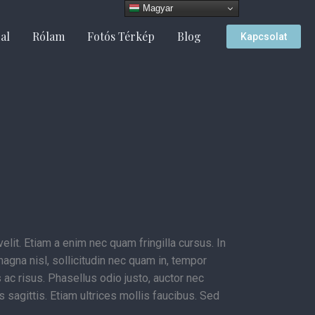
Magyar
al
Rólam
Fotós Térkép
Blog
Kapcsolat
it. Etiam a enim nec quam fringilla cursus. In
 magna nisl, sollicitudin nec quam in, tempor
 ac risus. Phasellus odio justo, auctor nec
 sagittis. Etiam ultrices mollis faucibus. Sed