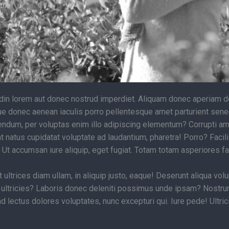
udin lorem aut donec nostrud imperdiet. Aliquam donec aperiam do
gue donec aenean iaculis porro pellentesque amet parturient sene
dum, per voluptas enim illo adipiscing elementum? Corrupti ame
natus cupidatat voluptate ad laudantium, pharetra! Porro? Facilisi
s! Ut accumsan iure aliquip, eget fugiat. Totam totam asperiores f
ultrices diam ullam, in aliquip justo, eaque! Deserunt aliqua vo
 ultricies? Laboris donec deleniti possimus unde ipsam? Nostr
fend lectus dolores voluptates, nunc excepturi qui. Iure pede! Ul