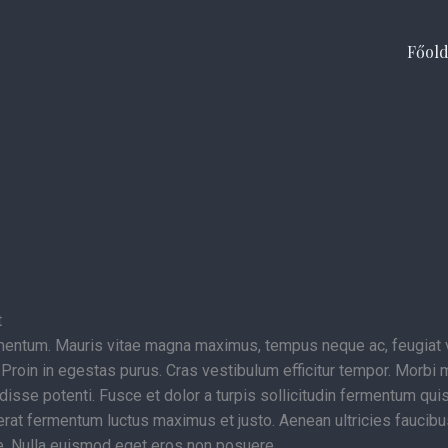
Főold
t
entum. Mauris vitae magna maximus, tempus neque ac, feugiat vel
ae. Proin in egestas purus. Cras vestibulum efficitur tempor. Morbi
isse potenti. Fusce et dolor a turpis sollicitudin fermentum quis
erat fermentum luctus maximus et justo. Aenean ultricies faucibus
e. Nulla euismod eget eros non posuere.