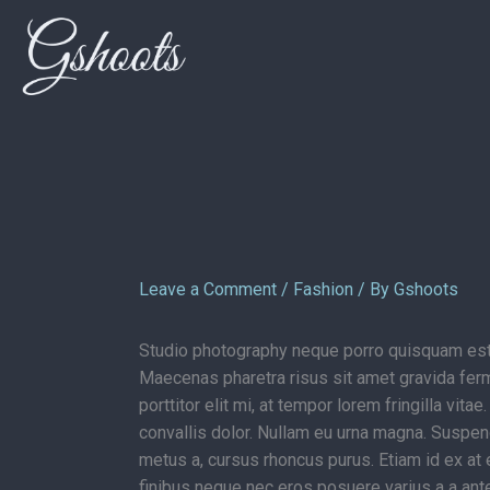
Skip
to
content
Leave a Comment
/
Fashion
/ By
Gshoots
Studio photography neque porro quisquam es
Maecenas pharetra risus sit amet gravida ferm
porttitor elit mi, at tempor lorem fringilla vit
convallis dolor. Nullam eu urna magna. Suspend
metus a, cursus rhoncus purus. Etiam id ex at 
finibus neque nec eros posuere varius a a ant